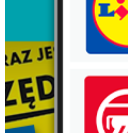
Trafiłeś na nieaktualną gazetkę
Zobacz aktualne gazetki Blix!
już za 1 dzień
aktualna
Lidl
Carrefour
Oferta od poniedziałku
Gazetka Carrefour od poniedziałku