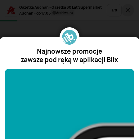
Gazetka Auchan - Gazetka 30 Lat Supermarket
1
/
8
Auchan - do 17.06
archiwalna
Najnowsze promocje
zawsze pod ręką w aplikacji Blix
"/>