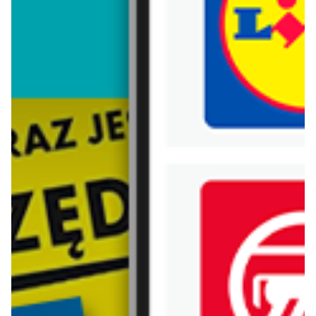
Trafiłeś na nieaktualną gazetkę
Zobacz aktualne gazetki Blix!
już za 1 dzień
już za 1 dzień
Kaufland
Lidl
Mocny Start
Oferta od poniedziałku