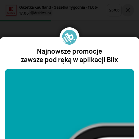
Gazetka Kaufland - Gazetka Tygodnia - 11.06-
25
/
68
17.06
archiwalna
Najnowsze promocje
zawsze pod ręką w aplikacji Blix
"/>