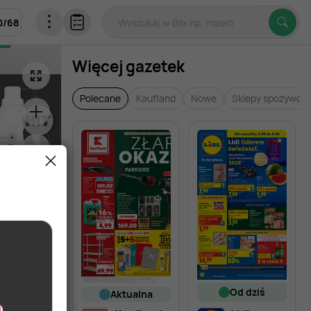
0
/
68
Więcej gazetek
Polecane
Kaufland
Nowe
Sklepy spożywcz
od dziś
aktualna