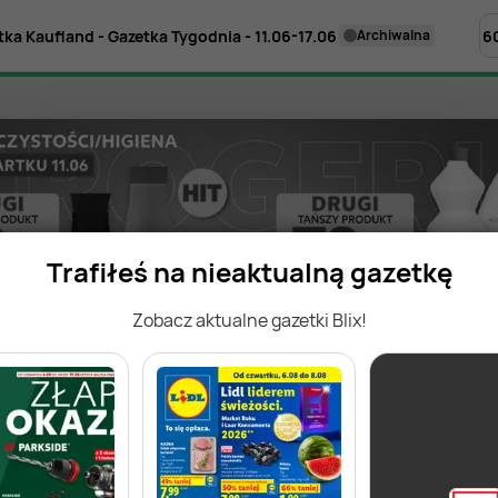
6
tka Kaufland - Gazetka Tygodnia - 11.06-17.06
archiwalna
Trafiłeś na nieaktualną gazetkę
Zobacz aktualne gazetki Blix!