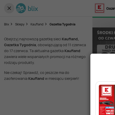
Gaze
Blix
Sklepy
Kaufland
Gazetka Tygodnia
Obejrzyj najnowszą gazetkę sieci
Kaufland,
Gazetka Tygodnia
, obowiązującą od 11 czerwca
do 17 czerwca. Ta aktualna gazetka
Kaufland
zawiera wiele wspaniałych promocji na różnego
rodzaju produkty.
Nie czekaj! Sprawdź, co jeszcze ma do
zaoferowania
Kaufland
w miesiącu sierpień!