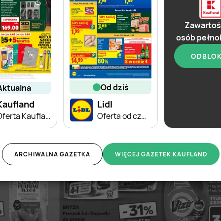
Zawartoś
osób pełno
ODBLO
od dziś
aktualna
od d
Kaufland
Lidl
Kauf
Oferta Kaufland - Non Food
Oferta od czwartku
ARCHIWALNA GAZETKA
WIĘCEJ GAZETEK KAUFLAND