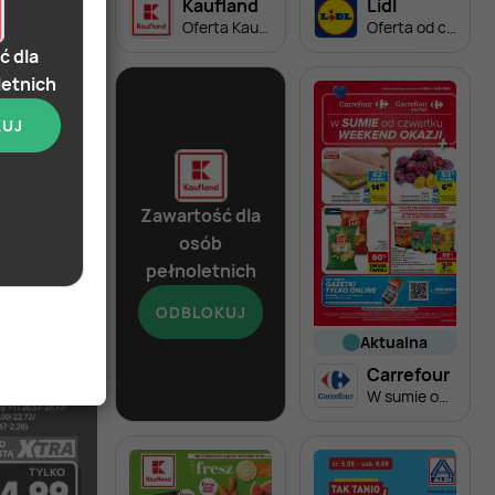
Kaufland
Lidl
Oferta Kaufland - Non Food
Oferta od czwartku
ć dla
letnich
KUJ
ziś
Zawartość dla
land
osób
Barek Kauflandu
pełnoletnich
ODBLOKUJ
od dziś
aktualna
Kaufland
Carrefour
Barek Kauflandu
W sumie od czwartku weekend okazji