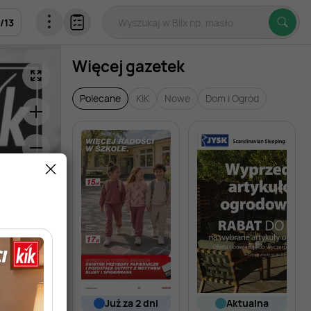
/
13
Więcej gazetek
Polecane
KiK
Nowe
Dom i Ogród
już za 2 dni
aktualna