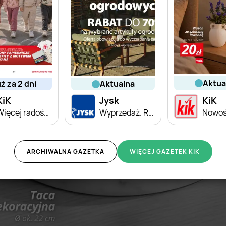
aktu
uż za 2 dni
aktualna
KiK
Jysk
KiK
Więcej radości w szkole z KiK!
Wyprzedaż. Rabat do 70%
Nowośc
ARCHIWALNA GAZETKA
WIĘCEJ GAZETEK KIK