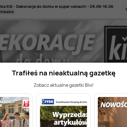
tka KiK - Dekoracje do domu w super cenach! - 09.06-16.06
1
rchiwalna
Trafiłeś na nieaktualną gazetkę
Zobacz aktualne gazetki Blix!