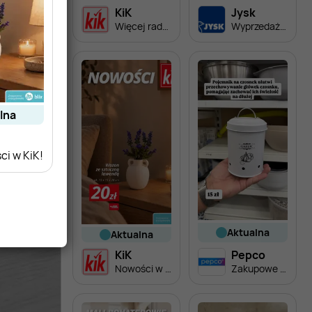
KiK
Jysk
Więcej radości w szkole z KiK!
Wyprzedaż. Rabat do 70%
alna
i w KiK!
aktualna
aktualna
KiK
Pepco
Nowości w KiK!
Zakupowe Inspiracje w Pepco