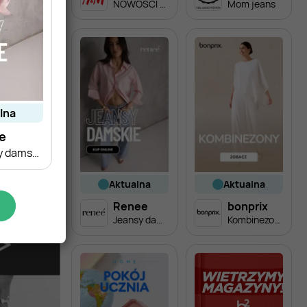
NOWOŚCI - kolekcja męska
Mom jeans
alna
e
Jeansy damskie
aktualna
aktualna
Renee
bonprix
Jeansy damskie
Kombinezony damskie