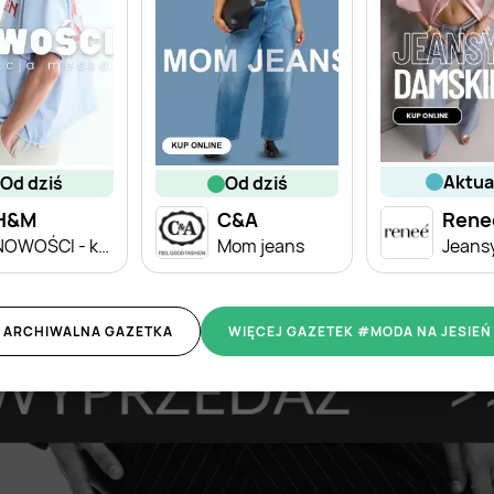
aktu
od dziś
od dziś
H&M
C&A
Rene
NOWOŚCI - kolekcja męska
Mom jeans
ARCHIWALNA GAZETKA
WIĘCEJ GAZETEK #MODA NA JESIEŃ