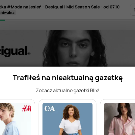
tka #Moda na jesień - Desigual | Mid Season Sale - od 07.10
rchiwalna
Trafiłeś na nieaktualną gazetkę
Zobacz aktualne gazetki Blix!