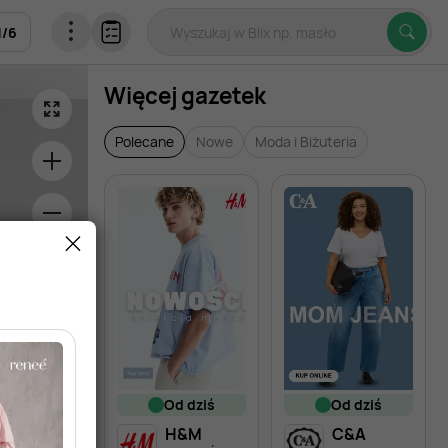
1
/
6
Więcej gazetek
Polecane
Nowe
Moda i Biżuteria
od dziś
od dziś
H&M
C&A