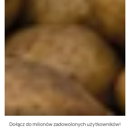
Dołącz do milionów zadowolonych użytkowników!