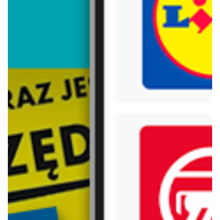
Trafiłeś na nieaktualną gazetkę
Zobacz aktualne gazetki Blix!
aktualna
aktualna
4F
50 style
Kolekcja do tenisa i padla
Plecaki w SUPER cenach!