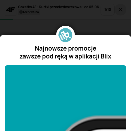
Gazetka 4F - Kurtki przeciwdeszczowe - od 05.06
1
/
10
archiwalna
Najnowsze promocje
zawsze pod ręką w aplikacji Blix
"/>