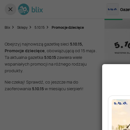
Gazet
Blix
Sklepy
5.10.15
Promocje dziecięce
Obejrzyj najnowszą gazetkę sieci
5.10.15,
Promocje dziecięce
, obowiązującą od 15 maja .
Ta aktualna gazetka
5.10.15
zawiera wiele
wspaniałych promocji na różnego rodzaju
produkty.
Nie czekaj! Sprawdź, co jeszcze ma do
zaoferowania
5.10.15
w miesiącu sierpień!