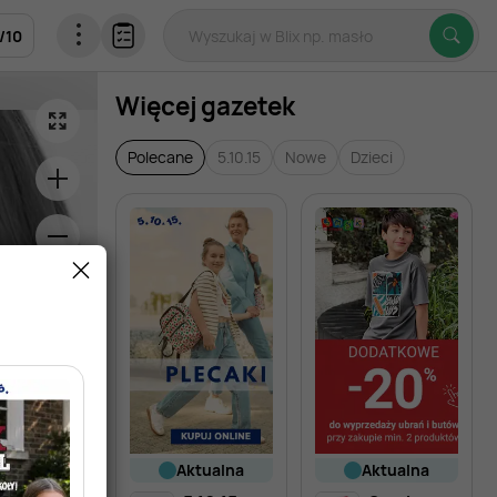
/
10
Więcej gazetek
Polecane
5.10.15
Nowe
Dzieci
aktualna
aktualna