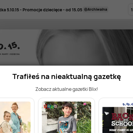
1
ka 5.10.15 - Promocje dziecięce - od 15.05
archiwalna
Trafiłeś na nieaktualną gazetkę
Zobacz aktualne gazetki Blix!