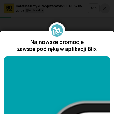
Gazetka 50 style - Wyprzedaż do 100 zł - 14.05-
1
/
10
20.05
archiwalna
Najnowsze promocje
zawsze pod ręką w aplikacji Blix
"/>