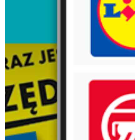
Trafiłeś na nieaktualną gazetkę
Zobacz aktualne gazetki Blix!
aktualna
aktualna
50 style
4F
Plecaki w SUPER cenach!
Kolekcja do tenisa i padla