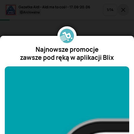
Gazetka Aldi - Aldi ma to coś! - 17.06-20.06
1
/
14
archiwalna
Najnowsze promocje
zawsze pod ręką w aplikacji Blix
"/>