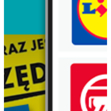
Trafiłeś na nieaktualną gazetkę
Zobacz aktualne gazetki Blix!
już za 1 dzień
już za 2 dni
Aldi
Lidl
Aldi ma to coś!
Oferta od poniedziałku