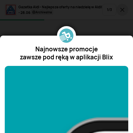
Gazetka Aldi - Najlepsze oferty na niedzielę w Aldi!
1
/
3
- 28.06
archiwalna
Najnowsze promocje
zawsze pod ręką w aplikacji Blix
"/>