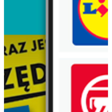
Trafiłeś na nieaktualną gazetkę
Zobacz aktualne gazetki Blix!
aktualna
już za 1 dzień
Aldi
Lidl
Najlepsze oferty na sobotę w Aldi!
Oferta od czwartku