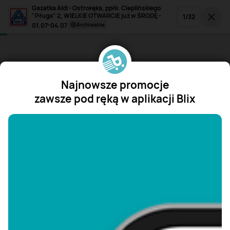
Gazetka Aldi - Ostrołęka, ppłk. Cieplińskiego
"Pługa" 2, WIELKIE OTWARCIE już w ŚRODĘ -
1
/
32
01.07-04.07
archiwalna
Najnowsze promocje
zawsze pod ręką w aplikacji Blix
"/>