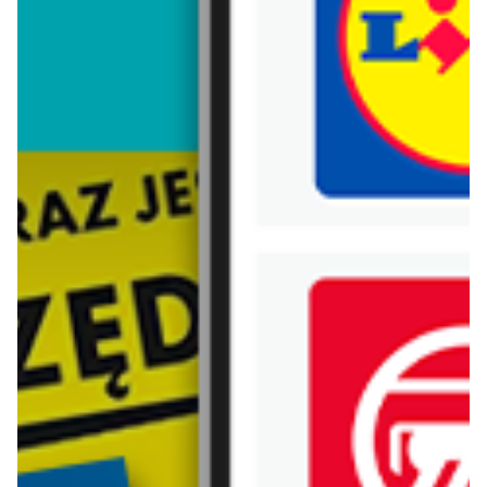
Trafiłeś na nieaktualną gazetkę
Zobacz aktualne gazetki Blix!
aktualna
już za 1 dzień
Aldi
Lidl
Najlepsze oferty na sobotę w Aldi!
Oferta od czwartku