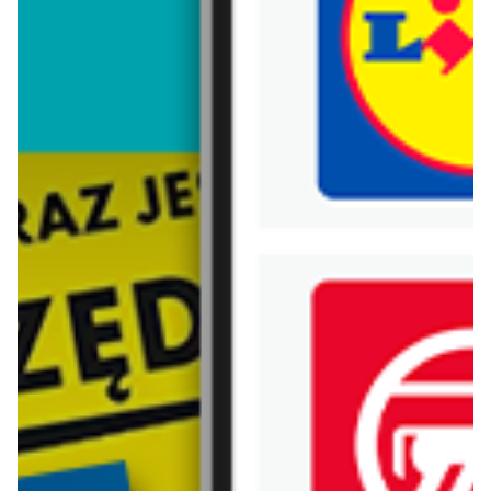
Trafiłeś na nieaktualną gazetkę
Zobacz aktualne gazetki Blix!
od dziś
aktualna
Aldi
Lidl
Wybrane produkty w super cenach Aldi!
Oferta od czwartku