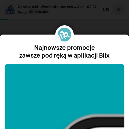
Gazetka Aldi - Weekend super cen w Aldi! - 02.07-
1
/
16
04.07
archiwalna
Najnowsze promocje
zawsze pod ręką w aplikacji Blix
"/>