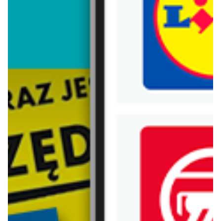
Trafiłeś na nieaktualną gazetkę
Zobacz aktualne gazetki Blix!
Zawartość dla osób
pełnoletnich
ODBLOKUJ
od dziś
od dziś
Aldi
Lidl
Najlepsze oferty na sobotę w Aldi!
Soplica - odkryj smaki lata w Lidlu