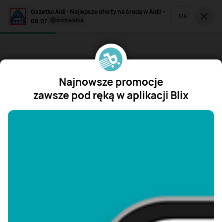
Gazetka Aldi - Najlepsze oferty na środę w Aldi! -
1
/
4
08.07
archiwalna
Najnowsze promocje
zawsze pod ręką w aplikacji Blix
"/>