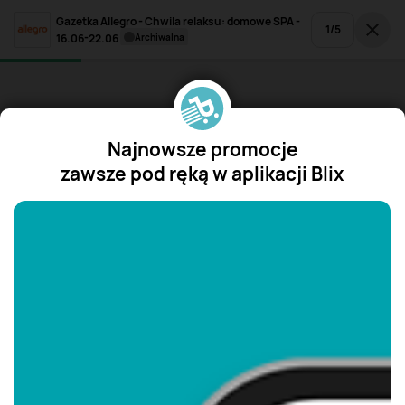
Gazetka Allegro - Chwila relaksu: domowe SPA -
1
/
5
16.06-22.06
archiwalna
Najnowsze promocje
zawsze pod ręką w aplikacji Blix
"/>