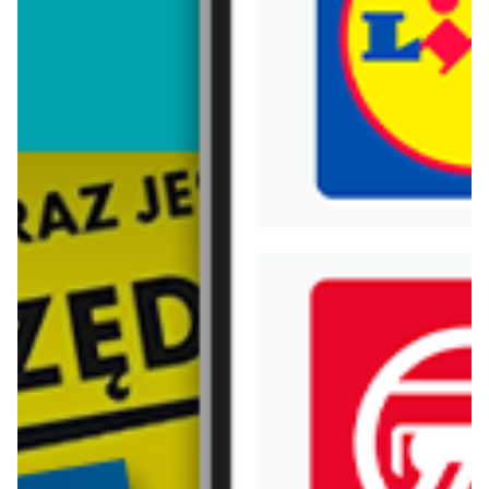
Trafiłeś na nieaktualną gazetkę
Zobacz aktualne gazetki Blix!
od dziś
aktualna
Allegro
Jysk
Jak remont, to Allegro
Wyprzedaż. Rabat do 70%