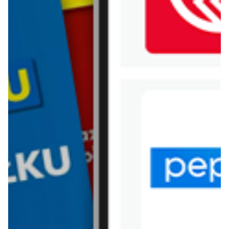
WIĘCEJ GAZETEK API
MARKET
ARCHIWALNA GAZETKA