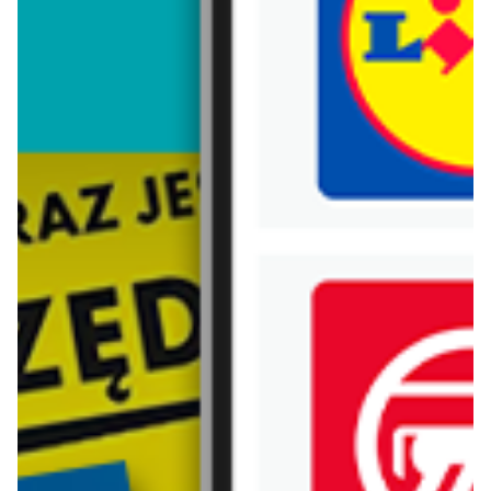
Trafiłeś na nieaktualną gazetkę
Zobacz aktualne gazetki Blix!
już za 1 dzień
aktualna
API Market
Lidl
Gazetka 05.08-11.08
Oferta od poniedziałku