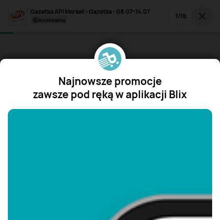
Gazetka API Market - Gazetka - 08.07-14.07
1
/
16
archiwalna
Najnowsze promocje
zawsze pod ręką w aplikacji Blix
"/>