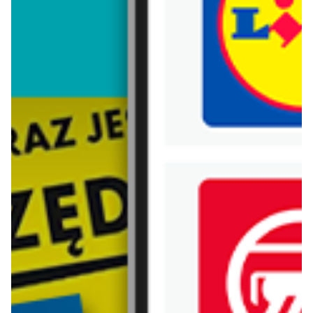
Trafiłeś na nieaktualną gazetkę
Zobacz aktualne gazetki Blix!
Zawartość dla osób
pełnoletnich
ODBLOKUJ
już za 2 dni
od dziś
Lidl
Carrefour
Soplica - odkryj smaki lata w Lidlu
Gazetka Carrefour od poniedziałku