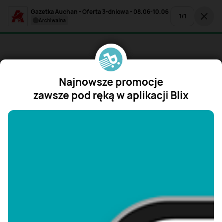
Gazetka Auchan - Oferta 3-dniowa - 08.06-10.06
1
/
1
archiwalna
Najnowsze promocje
zawsze pod ręką w aplikacji Blix
"/>