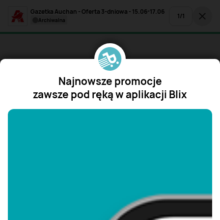
Gazetka Auchan - Oferta 3-dniowa - 15.06-17.06
1
/
1
archiwalna
Najnowsze promocje
zawsze pod ręką w aplikacji Blix
"/>