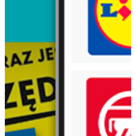
Trafiłeś na nieaktualną gazetkę
Zobacz aktualne gazetki Blix!
już za 1 dzień
aktualna
Lidl
Carrefour
Oferta od poniedziałku
Gazetka Carrefour od poniedziałku