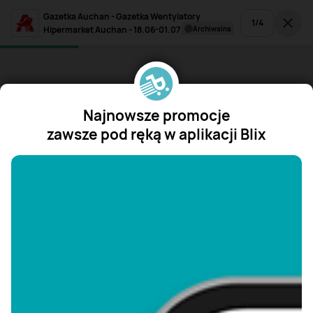
Gazetka Auchan - Gazetka Wentylatory
1
/
4
Hipermarket Auchan - 18.06-01.07
archiwalna
Najnowsze promocje
zawsze pod ręką w aplikacji Blix
"/>