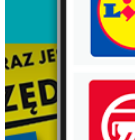
Trafiłeś na nieaktualną gazetkę
Zobacz aktualne gazetki Blix!
aktualna
aktualna
Lidl
Carrefour
Oferta od czwartku
W sumie od czwartku weekend okazji