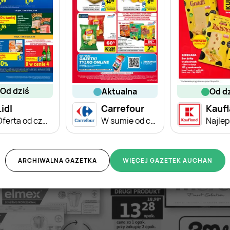
od dziś
aktualna
od d
Lidl
Carrefour
Kauf
Oferta od czwartku
W sumie od czwartku weekend okazji
ARCHIWALNA GAZETKA
WIĘCEJ GAZETEK AUCHAN