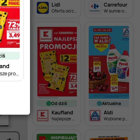
Lidl
Carrefour
Oferta od czwartku
W sumie od czwartku weekend okazji
ziś
land
Najlepsze promocje!
od dziś
aktualna
Kaufland
Aldi
Najlepsze promocje!
Wybrane produkty w super cenach Aldi!