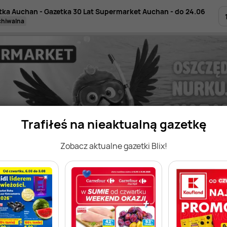
tka Auchan - Gazetka 30 Lat Supermarket Auchan - do 24.06
rchiwalna
Trafiłeś na nieaktualną gazetkę
Zobacz aktualne gazetki Blix!