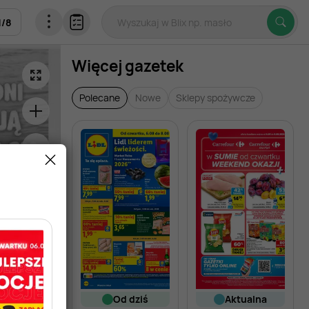
1
/
8
Więcej gazetek
Polecane
Nowe
Sklepy spożywcze
od dziś
aktualna