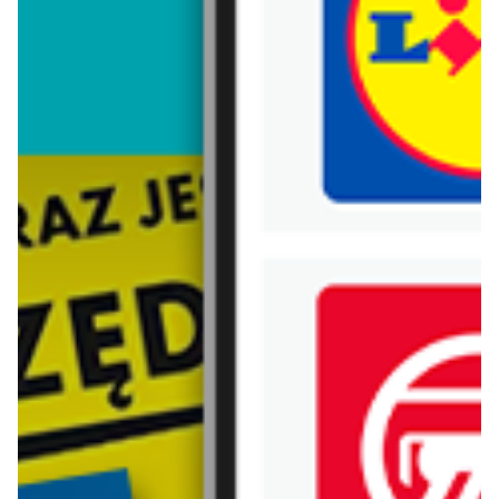
Trafiłeś na nieaktualną gazetkę
Zobacz aktualne gazetki Blix!
już za 1 dzień
aktualna
Lidl
Carrefour
Oferta od poniedziałku
Gazetka Carrefour od poniedziałku