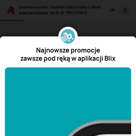
Gazetka Auchan - Gazetka Zielona Góra I Letnia
1
/
6
kolekcja smaków - do 14.07
archiwalna
Najnowsze promocje
zawsze pod ręką w aplikacji Blix
"/>