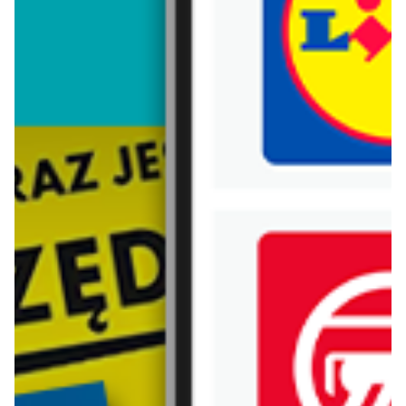
Trafiłeś na nieaktualną gazetkę
Zobacz aktualne gazetki Blix!
już za 7 dni
aktualna
Lidl
Carrefour
Katalog
Gazetka Carrefour od poniedziałku