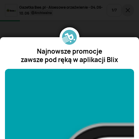
Gazetka Bee.pl - Aloesowe orzeźwienie - 04.06-
1
/
7
10.06
archiwalna
Najnowsze promocje
zawsze pod ręką w aplikacji Blix
"/>