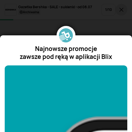
Gazetka Bershka - SALE - sukienki - od 08.07
1
/
10
archiwalna
Najnowsze promocje
zawsze pod ręką w aplikacji Blix
"/>