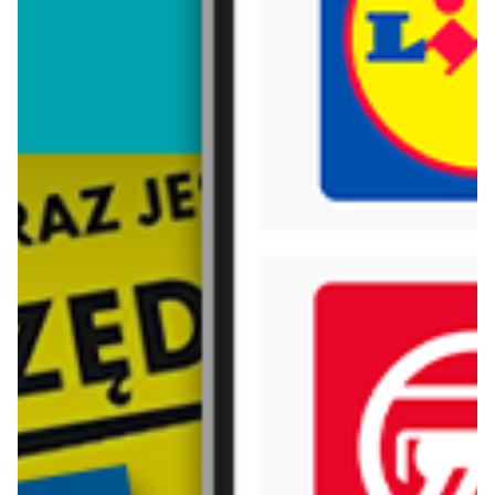
Trafiłeś na nieaktualną gazetkę
Zobacz aktualne gazetki Blix!
od dziś
aktualna
Bershka
Bershka
BLUZY męskie od 99,90 PLN
TOPY damskie od 49,90 PLN