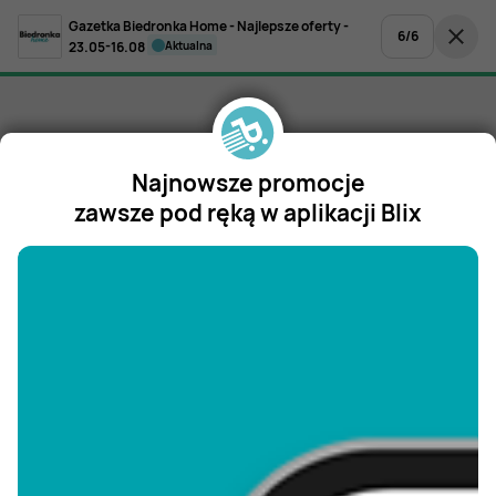
Gazetka Biedronka Home - Najlepsze oferty -
6
/
6
23.05-16.08
aktualna
Najnowsze promocje
zawsze pod ręką w aplikacji Blix
"/>