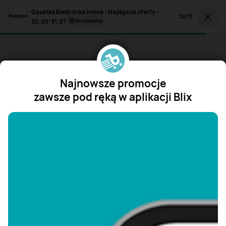
Gazetka Biedronka Home - Najlepsze oferty -
10
/
11
30.05-31.07
archiwalna
Najnowsze promocje
zawsze pod ręką w aplikacji Blix
"/>