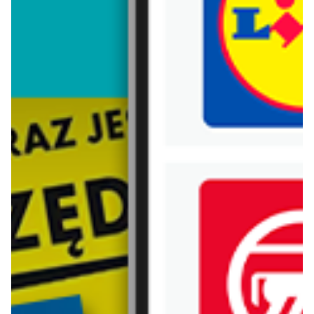
Trafiłeś na nieaktualną gazetkę
Zobacz aktualne gazetki Blix!
aktualna
aktualna
Biedronka Home
Biedronka Home
Najlepsze oferty
Najlepsze oferty