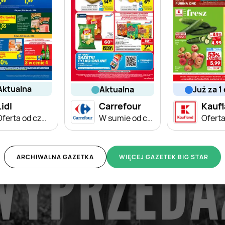
aktualna
aktualna
już za 1
Lidl
Carrefour
Kauf
Oferta od czwartku
W sumie od czwartku weekend okazji
ARCHIWALNA GAZETKA
WIĘCEJ GAZETEK BIG STAR