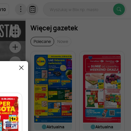
/
10
Więcej gazetek
Polecane
Nowe
aktualna
aktualna