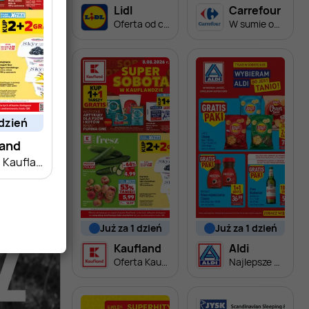
Lidl
Carrefour
Oferta od czwartku
W sumie od czwartku weekend okazji
 dzień
land
Oferta Kaufland - SUPER SOBOTA
już za 1 dzień
już za 1 dzień
Kaufland
Aldi
Oferta Kaufland - SUPER SOBOTA
Najlepsze oferty na sobotę w Aldi!