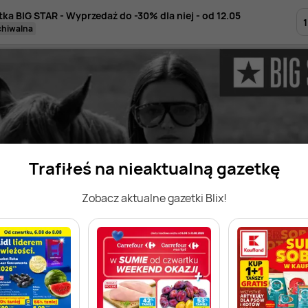
tka BIG STAR - Wyprzedaż do -30% dla niej - od 12.05
1
rchiwalna
Trafiłeś na nieaktualną gazetkę
Zobacz aktualne gazetki Blix!