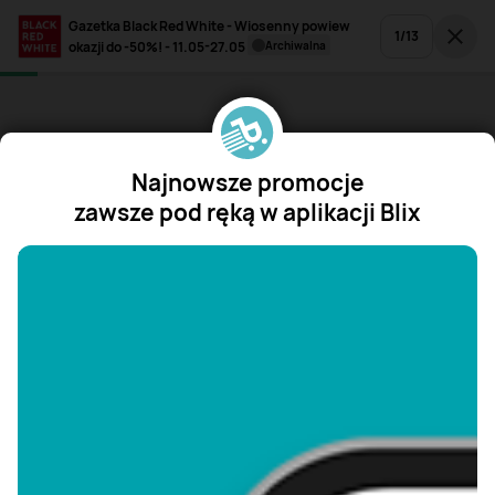
Gazetka Black Red White - Wiosenny powiew
1
/
13
okazji do -50%! - 11.05-27.05
archiwalna
Najnowsze promocje
zawsze pod ręką w aplikacji Blix
"/>