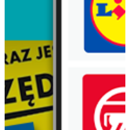
Trafiłeś na nieaktualną gazetkę
Zobacz aktualne gazetki Blix!
aktualna
aktualna
Black Red White
Abra Meble
Nie czekaj na ostatni dzwonek
Panele, lamele, kamień