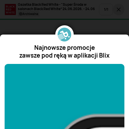
Gazetka Black Red White - "Super Środa w
salonach Black Red White” 24.06.2026. - 24.06
1
/
1
archiwalna
Najnowsze promocje
zawsze pod ręką w aplikacji Blix
"/>