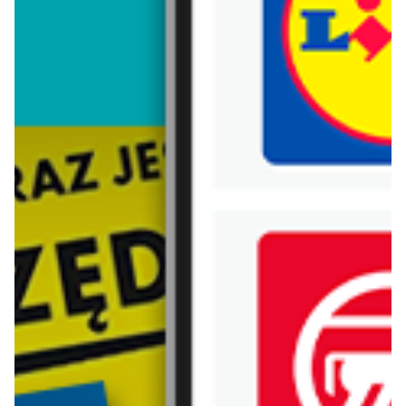
Trafiłeś na nieaktualną gazetkę
Zobacz aktualne gazetki Blix!
aktualna
aktualna
Black Red White
Abra Meble
Nie czekaj na ostatni dzwonek
Panele, lamele, kamień