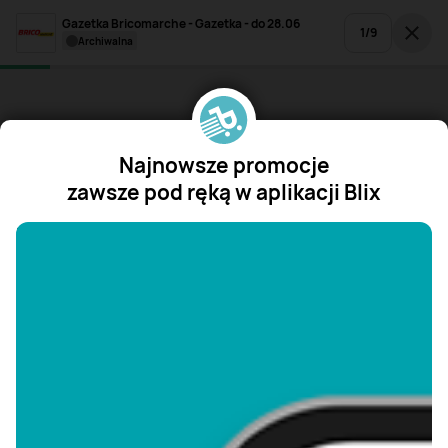
Gazetka Bricomarche - Gazetka - do 28.06
1
/
9
archiwalna
Najnowsze promocje
zawsze pod ręką w aplikacji Blix
"/>