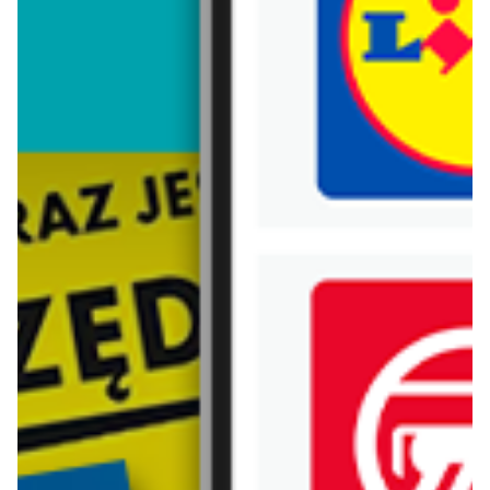
Trafiłeś na nieaktualną gazetkę
Zobacz aktualne gazetki Blix!
aktualna
od dziś
Bricomarche
Jula
Gazetka 29.07-08.08
Gazetka 06.08-02.09