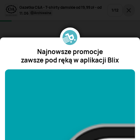
Gazetka C&A - T-shirty damskie od 19,99 zł - od
1
/
12
11.06
archiwalna
Najnowsze promocje
zawsze pod ręką w aplikacji Blix
"/>