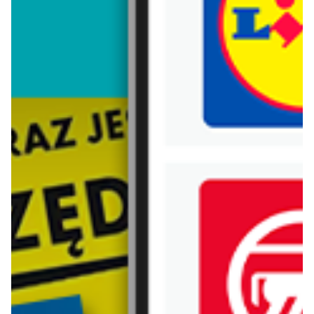
Trafiłeś na nieaktualną gazetkę
Zobacz aktualne gazetki Blix!
aktualna
aktualna
C&A
H&M
Mom jeans
NOWOŚCI - kolekcja męska