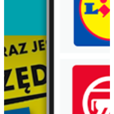
Trafiłeś na nieaktualną gazetkę
Zobacz aktualne gazetki Blix!
aktualna
aktualna
Carrefour Express
Lidl
Gazetka Express
Oferta od czwartku