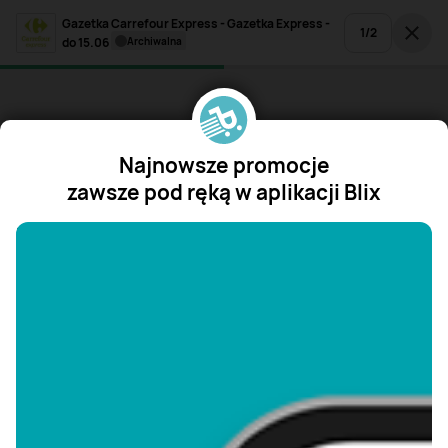
Gazetka Carrefour Express - Gazetka Express -
1
/
2
do 15.06
archiwalna
Najnowsze promocje
zawsze pod ręką w aplikacji Blix
"/>