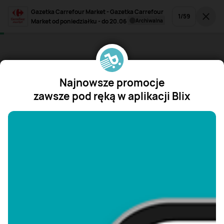
Gazetka Carrefour Market - Gazetka Carrefour
1
/
59
Market od poniedziałku - do 20.06
archiwalna
Najnowsze promocje
zawsze pod ręką w aplikacji Blix
"/>