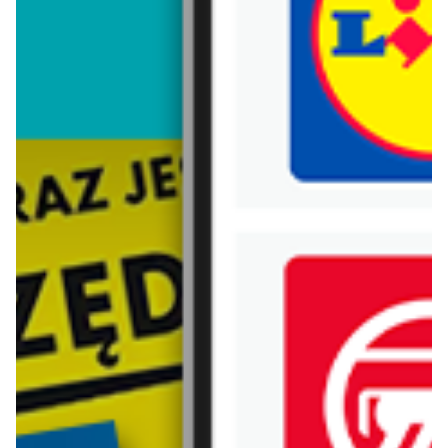
Trafiłeś na nieaktualną gazetkę
Zobacz aktualne gazetki Blix!
już za 1 dzień
już za 2 dni
Carrefour Market
Lidl
Gazetka Ekspresowe zakupy
Oferta od poniedziałku