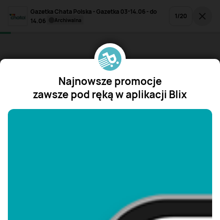
Gazetka Chata Polska - Gazetka 03-14.06 - do
1
/
20
14.06
archiwalna
Najnowsze promocje
zawsze pod ręką w aplikacji Blix
"/>