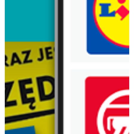
Trafiłeś na nieaktualną gazetkę
Zobacz aktualne gazetki Blix!
aktualna
aktualna
Chata Polska
Lidl
Po mięso? Tylko do Chaty! 06-08.08
Oferta od czwartku