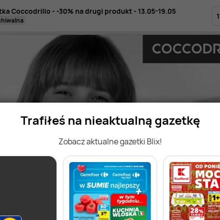
tka Coccodrillo - -30% na drugi produkt - 13.05-19.05
1
rchiwalna
Trafiłeś na nieaktualną gazetkę
Zobacz aktualne gazetki Blix!