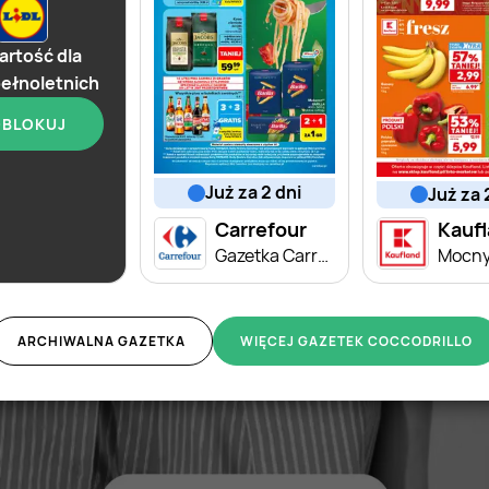
rtość dla
ełnoletnich
BLOKUJ
już za 2 dni
od dziś
już za 
Lidl
Carrefour
Kauf
Soplica - odkryj smaki lata w Lidlu
Gazetka Carrefour od poniedziałku
Mocny
ARCHIWALNA GAZETKA
WIĘCEJ GAZETEK COCCODRILLO