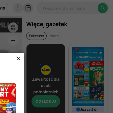
/
10
Więcej gazetek
Polecane
Nowe
Zawartość dla
osób
pełnoletnich
ODBLOKUJ
od dziś
już za 2 dni