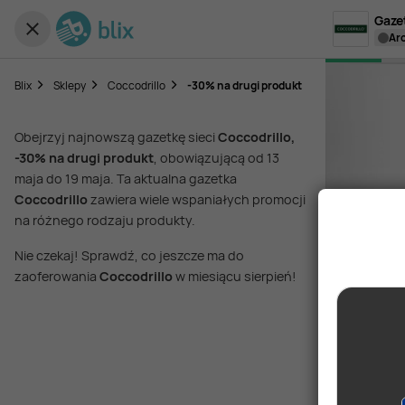
Gaze
a
Blix
Sklepy
Coccodrillo
-30% na drugi produkt
Obejrzyj najnowszą gazetkę sieci
Coccodrillo,
-30% na drugi produkt
, obowiązującą od 13
maja do 19 maja. Ta aktualna gazetka
Coccodrillo
zawiera wiele wspaniałych promocji
na różnego rodzaju produkty.
Nie czekaj! Sprawdź, co jeszcze ma do
zaoferowania
Coccodrillo
w miesiącu sierpień!