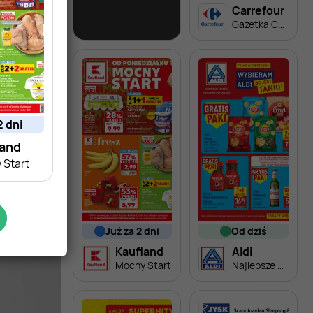
Lidl
Carrefour
Soplica - odkryj smaki lata w Lidlu
Gazetka Carrefour od poniedziałku
2 dni
land
 Start
już za 2 dni
od dziś
Kaufland
Aldi
Mocny Start
Najlepsze oferty na sobotę w Aldi!