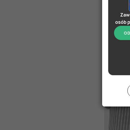
Zawa
osób p
OD