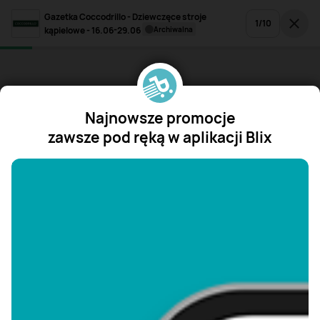
Gazetka Coccodrillo - Dziewczęce stroje
1
/
10
kąpielowe - 16.06-29.06
archiwalna
Najnowsze promocje
zawsze pod ręką w aplikacji Blix
"/>