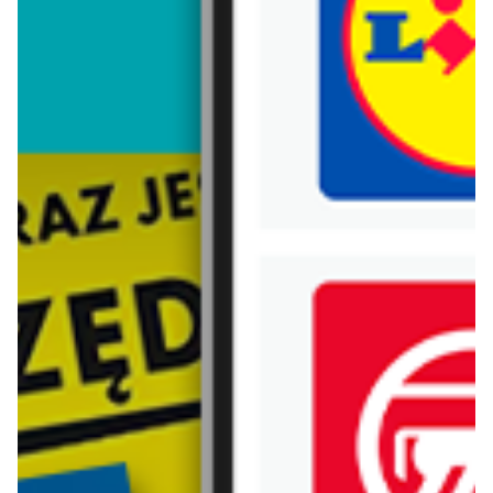
Trafiłeś na nieaktualną gazetkę
Zobacz aktualne gazetki Blix!
od dziś
aktualna
Lidl
Carrefour
Oferta od czwartku
W sumie od czwartku weekend okazji