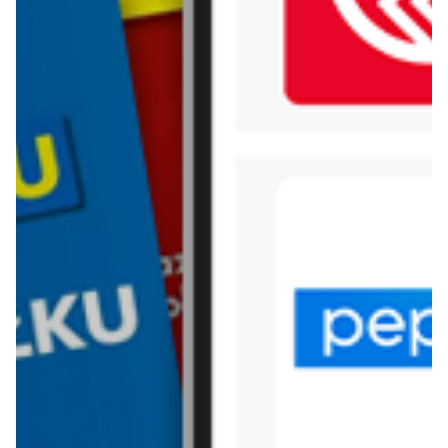
WIĘCEJ GAZETEK
COCCODRILLO
ARCHIWALNA GAZETKA