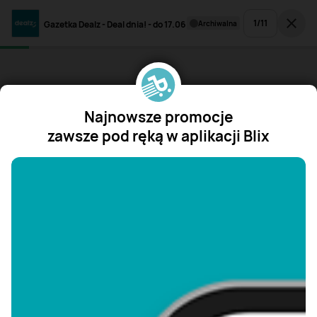
1
/
11
Gazetka Dealz - Deal dnia! - do 17.06
archiwalna
Najnowsze promocje
zawsze pod ręką w aplikacji Blix
"/>