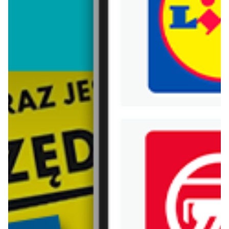
Trafiłeś na nieaktualną gazetkę
Zobacz aktualne gazetki Blix!
już za 1 dzień
aktualna
Dealz
Lidl
Szkolne MEGA CENY
Oferta od poniedziałku