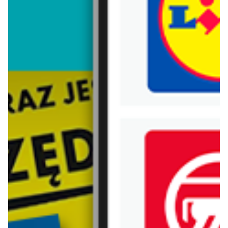
Trafiłeś na nieaktualną gazetkę
Zobacz aktualne gazetki Blix!
aktualna
aktualna
Deichmann
eobuwie.pl
Półbuty damskie
Do -35% przy zakupie min. 2 rzeczy