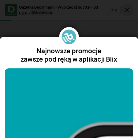
Gazetka Deichmann - Wyprzedaż do 79 zł - od
1
/
12
02.06
archiwalna
Najnowsze promocje
zawsze pod ręką w aplikacji Blix
"/>