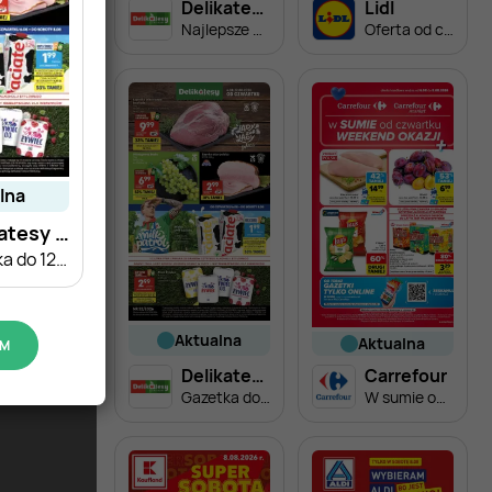
Delikatesy Centrum
Lidl
Najlepsze PROMOCJE do -55%
Oferta od czwartku
alna
Delikatesy Centrum
Gazetka do 12.08
aktualna
aktualna
UM
Delikatesy Centrum
Carrefour
Gazetka do 12.08
W sumie od czwartku weekend okazji