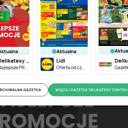
aktu
aktualna
aktualna
Delikatesy Centrum
Lidl
Najlepsze PROMOCJE do -55%
Oferta od czwartku
RCHIWALNA GAZETKA
WIĘCEJ GAZETEK DELIKATESY CENTR