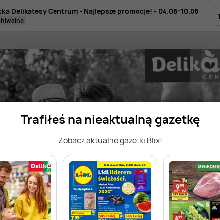
tka Delikatesy Centrum - Najlepsze promocje! - 04.06-10.06
rchiwalna
Trafiłeś na nieaktualną gazetkę
Zobacz aktualne gazetki Blix!