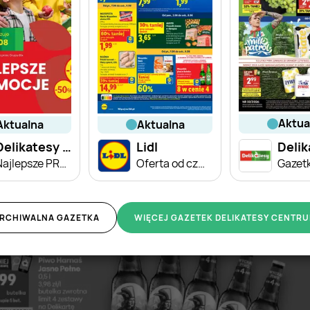
aktu
aktualna
aktualna
Delikatesy Centrum
Lidl
Najlepsze PROMOCJE do -55%
Oferta od czwartku
RCHIWALNA GAZETKA
WIĘCEJ GAZETEK DELIKATESY CENTR