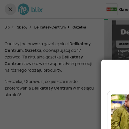
Gaze
Blix
Sklepy
Delikatesy Centrum
Gazetka
Obejrzyj najnowszą gazetkę sieci
Delikatesy
Centrum, Gazetka
, obowiązującą do 17
czerwca. Ta aktualna gazetka
Delikatesy
Centrum
zawiera wiele wspaniałych promocji
na różnego rodzaju produkty.
Nie czekaj! Sprawdź, co jeszcze ma do
zaoferowania
Delikatesy Centrum
w miesiącu
sierpień!