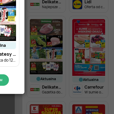
Delikatesy Centrum
Lidl
Najlepsze PROMOCJE do -55%
Oferta od czwartku
alna
Delikatesy Centrum
Gazetka do 12.08
aktualna
aktualna
UM
Delikatesy Centrum
Carrefour
Gazetka do 12.08
W sumie od czwartku weekend okazji