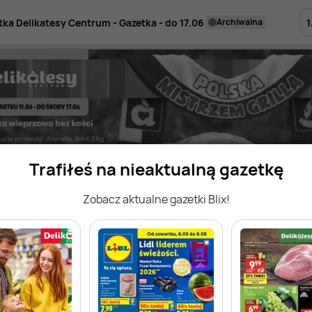
1
tka Delikatesy Centrum - Gazetka - do 17.06
archiwalna
Trafiłeś na nieaktualną gazetkę
Zobacz aktualne gazetki Blix!