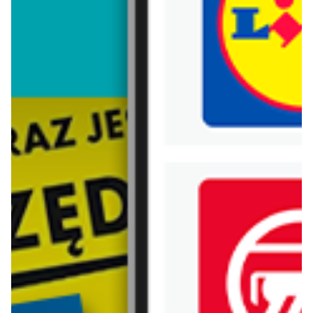
Trafiłeś na nieaktualną gazetkę
Zobacz aktualne gazetki Blix!
aktualna
od dziś
Dino
Lidl
Specjalna oferta na 07.08.2026 - promocje spoza gazetki
Oferta od czwartku