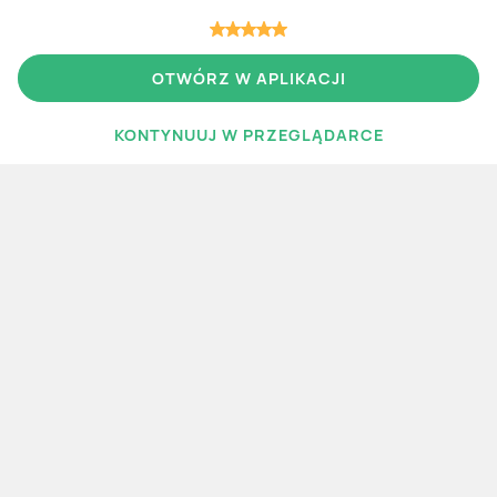
OTWÓRZ W APLIKACJI
Więcej gazetek
KONTYNUUJ W PRZEGLĄDARCE
WIĘCEJ GAZETEK
Polecane
Dino
Nowe
Sklepy spożywcze
od dziś
aktualna
Dino
Lidl