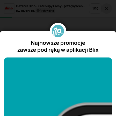
Gazetka Dino - Ketchupy i sosy - przegląd cen -
1
/
10
04.06-09.06
archiwalna
Najnowsze promocje
zawsze pod ręką w aplikacji Blix
"/>