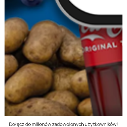
Dołącz do milionów zadowolonych użytkowników!