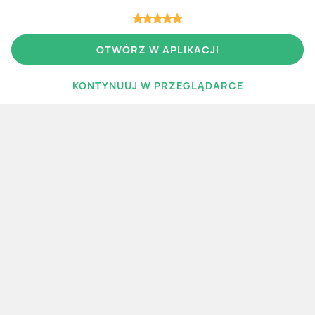
OTWÓRZ W APLIKACJI
Więcej gazetek
KONTYNUUJ W PRZEGLĄDARCE
WIĘCEJ GAZETEK
Polecane
Dino
Nowe
Sklepy spożywcze
aktualna
już za 7 dni
Dino
Lidl