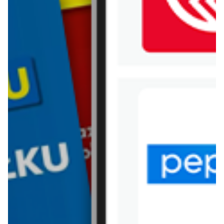
WIĘCEJ GAZETEK DINO
ARCHIWALNA GAZETKA