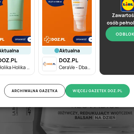
Zawartoś
osób pełno
ODBLO
od d
aktualna
aktualna
DOZ.PL
DOZ.PL
Lidl
Holika Holika Aloe - Dbam o cerę z SPF
CeraVe - Dbam o cerę z SPF
ARCHIWALNA GAZETKA
WIĘCEJ GAZETEK DOZ.PL