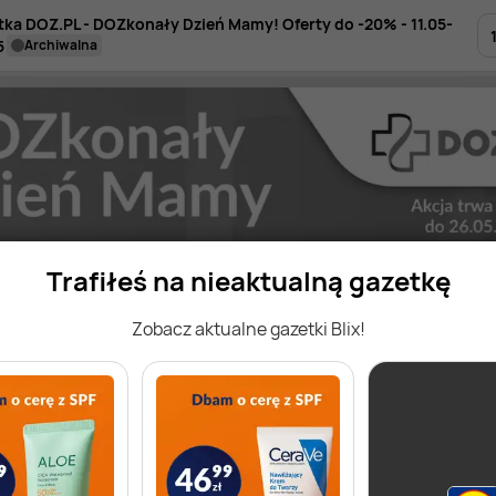
tka DOZ.PL - DOZkonały Dzień Mamy! Oferty do -20% - 11.05-
5
archiwalna
Trafiłeś na nieaktualną gazetkę
Zobacz aktualne gazetki Blix!