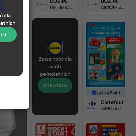
DOZ.PL
DOZ.PL
Holika Holika Aloe - Dbam o cerę z SPF
CeraVe - Dbam o cerę z SPF
ć dla
letnich
KUJ
ziś
Zawartość dla
osób
Soplica - odkryj smaki lata w Lidlu
pełnoletnich
ODBLOKUJ
już za 2 dni
od dziś
Lidl
Carrefour
Soplica - odkryj smaki lata w Lidlu
Gazetka Carrefour od poniedziałku