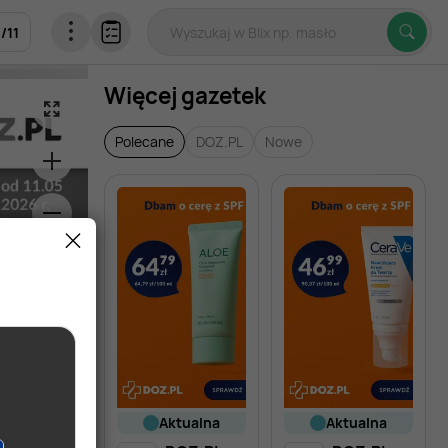
1
/
11
Więcej gazetek
Polecane
DOZ.PL
Nowe
aktualna
aktualna