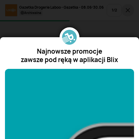
Gazetka Drogerie Laboo - Gazetka - 08.06-30.06
1
/
2
archiwalna
Najnowsze promocje
zawsze pod ręką w aplikacji Blix
"/>