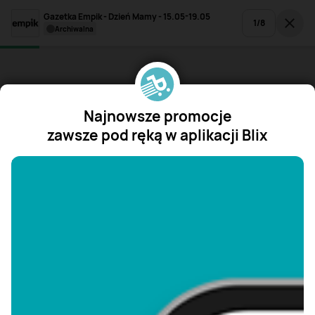
Gazetka Empik - Dzień Mamy - 15.05-19.05
1
/
8
archiwalna
Najnowsze promocje
zawsze pod ręką w aplikacji Blix
"/>