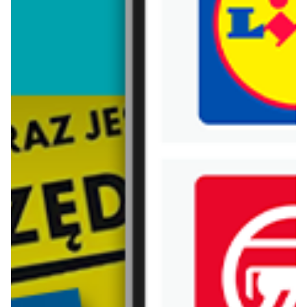
Trafiłeś na nieaktualną gazetkę
Zobacz aktualne gazetki Blix!
aktualna
aktualna
Empik
taniaksiazka.pl
Back to school - oferta on-line
Wyprawka szkolna w super cenach!