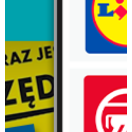
Trafiłeś na nieaktualną gazetkę
Zobacz aktualne gazetki Blix!
aktualna
aktualna
Empik
taniaksiazka.pl
Tom kultury: zabawki
Wyprawka szkolna w super cenach!