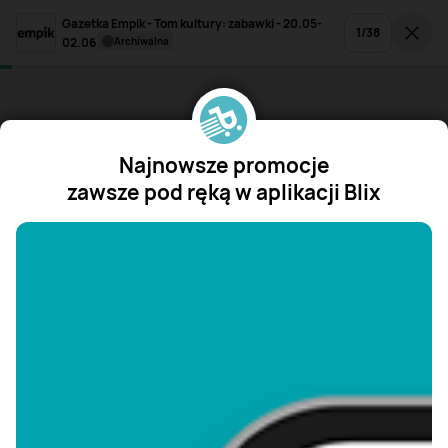
Gazetka Empik - Tom kultury: zabawki - 20.05-
1
/
38
02.06
archiwalna
Najnowsze promocje
zawsze pod ręką w aplikacji Blix
"/>