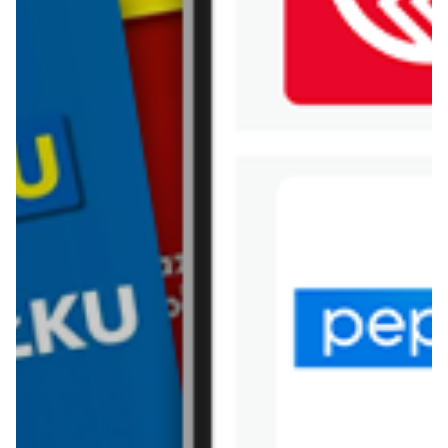
WIĘCEJ GAZETEK
EOBUWIE.PL
ARCHIWALNA GAZETKA