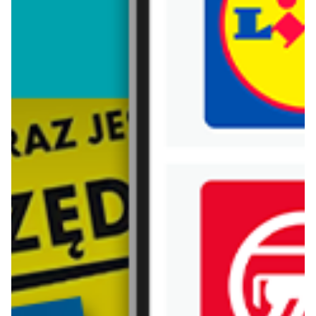
Trafiłeś na nieaktualną gazetkę
Zobacz aktualne gazetki Blix!
aktualna
aktualna
eobuwie.pl
Deichmann
Do -35% przy zakupie min. 2 rzeczy
Półbuty damskie