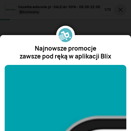
Gazetka eobuwie.pl - SALE do -50% - 08.06-22.06
1
/
13
archiwalna
Najnowsze promocje
zawsze pod ręką w aplikacji Blix
"/>