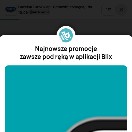
Gazetka Euro Sklep - Sprawdź, co więcej - do
1
/
7
10.06
archiwalna
Najnowsze promocje
zawsze pod ręką w aplikacji Blix
"/>