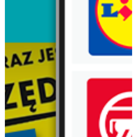
Trafiłeś na nieaktualną gazetkę
Zobacz aktualne gazetki Blix!
już za 7 dni
aktualna
Euro Sklep
Lidl
Katalog
Katalog