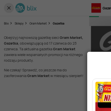
Gaze
Blix
Sklepy
Gram Market
Gazetka
Obejrzyj najnowszą gazetkę sieci
Gram Market,
Gazetka
, obowiązującą od 17 czerwca do 23
czerwca. Ta aktualna gazetka
Gram Market
zawiera wiele wspaniałych promocji na różnego
rodzaju produkty.
Nie czekaj! Sprawdź, co jeszcze ma do
zaoferowania
Gram Market
w miesiącu sierpień!