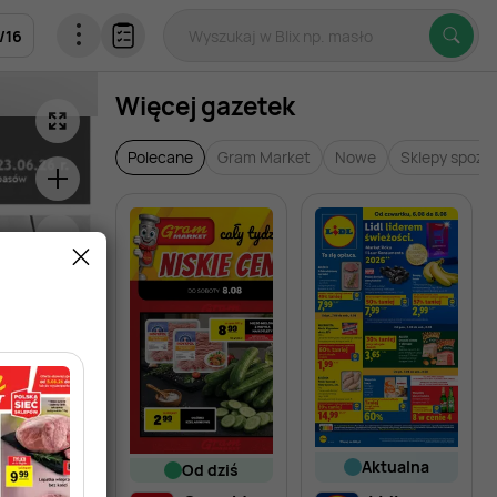
/
16
Więcej gazetek
Polecane
Gram Market
Nowe
Sklepy spoży
aktualna
od dziś