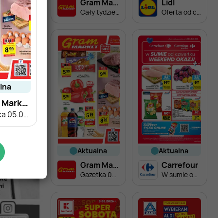
Gram Market
Lidl
Cały tydzień niskie ceny
Oferta od czwartku
alna
Gram Market
Gazetka 05.08-11.08
aktualna
aktualna
Gram Market
Carrefour
Gazetka 05.08-11.08
W sumie od czwartku weekend okazji