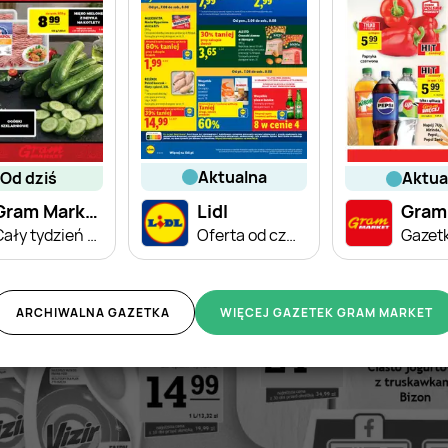
aktualna
od dziś
aktu
Gram Market
Lidl
Cały tydzień niskie ceny
Oferta od czwartku
ARCHIWALNA GAZETKA
WIĘCEJ GAZETEK GRAM MARKET