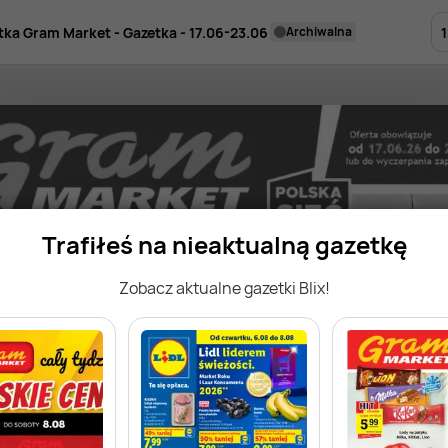
1
tka Gram Market - Gazetka - 17.06-23.06
archiwalna
Trafiłeś na nieaktualną gazetkę
Zobacz aktualne gazetki Blix!