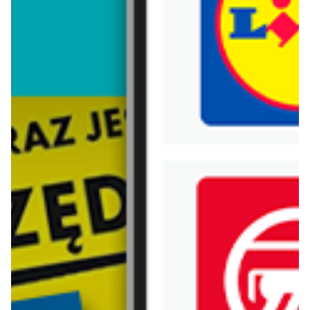
Trafiłeś na nieaktualną gazetkę
Zobacz aktualne gazetki Blix!
aktualna
aktualna
Greenpoint
Greenpoint
Jeansy na wyprzedaży
SALE - produkty za 49,99 zł