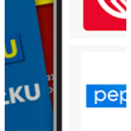
WIĘCEJ GAZETEK
GREENPOINT
ARCHIWALNA GAZETKA