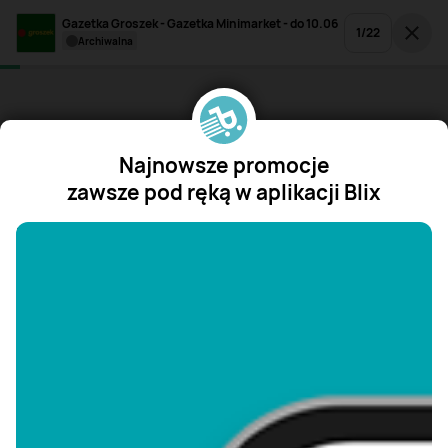
Gazetka Groszek - Gazetka Minimarket - do 10.06
1
/
22
archiwalna
Najnowsze promocje
zawsze pod ręką w aplikacji Blix
"/>