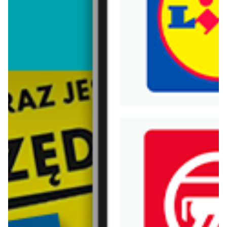
Trafiłeś na nieaktualną gazetkę
Zobacz aktualne gazetki Blix!
już za 7 dni
aktualna
Groszek
Lidl
Katalog
Katalog